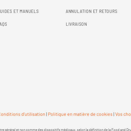
UIDES ET MANUELS
ANNULATION ET RETOURS
AQS
LIVRAISON
onditions d'utilisation
|
Politique en matière de cookies
|
Vos cho
général et non comme des dispositifs médicaux, selon la définition de la Food and Drug A