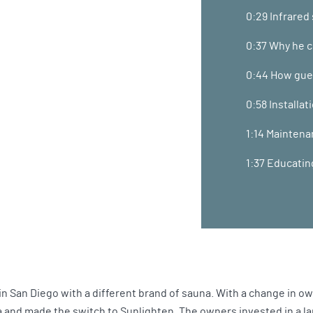
0:29 Infrared
0:37 Why he 
0:44 How gu
0:58 Installa
1:14 Maintena
1:37 Educatin
n in San Diego with a different brand of sauna. With a change in 
 and made the switch to Sunlighten. The owners invested in a l