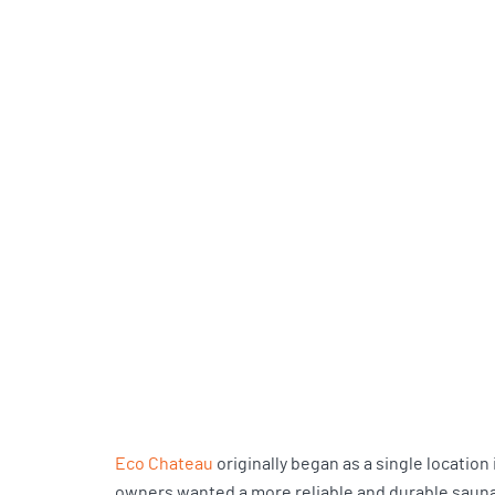
Eco Chateau
originally began as a single locatio
owners wanted a more reliable and durable sauna