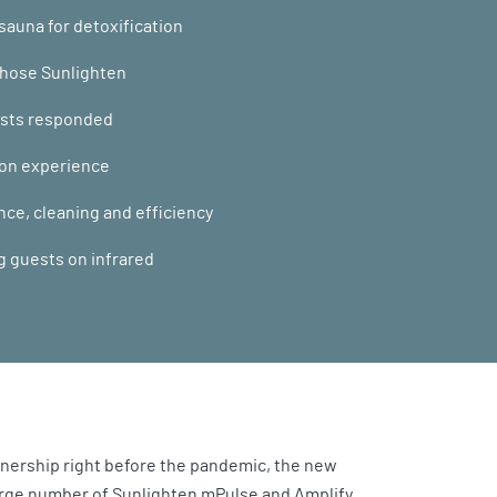
 sauna for detoxification
chose Sunlighten
ests responded
tion experience
nce, cleaning and efficiency
g guests on infrared
ownership right before the pandemic, the new
arge number of Sunlighten mPulse and Amplify