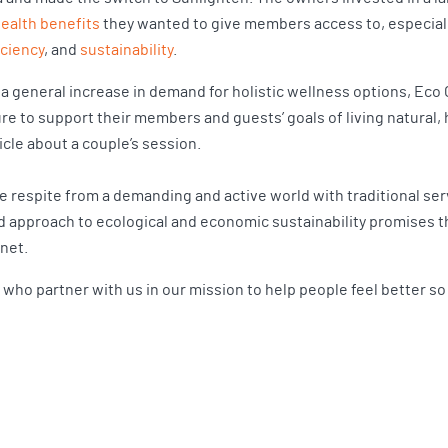
ealth benefits
they wanted to give members access to, especial
iciency
, and
sustainability
.
 a general increase in demand for holistic wellness options, E
e to support their members and guests’ goals of living natural, h
icle about a couple’s session.
de respite from a demanding and active world with traditional se
 approach to ecological and economic sustainability promises the
anet.
ho partner with us in our mission to help people feel better so t