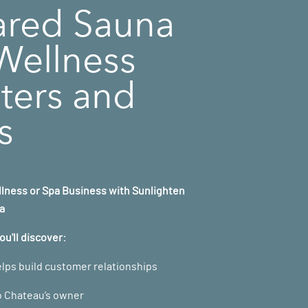
rared Sauna
 Wellness
ters and
s
llness or Spa Business with Sunlighten
a
you'll discover:
lps build customer relationships
o Chateau’s owner