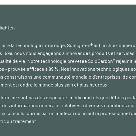
lighten
ière la technologie infrarouge, Sunlighten® est le choix numéro
s 1999, nous nous engageons à innover des produits et services 
qualité de vie. Notre technologie brevetée SoloCarbon® rajeunit l
ps - prouvée efficace à 99 %. Nos innovations technologiques son
ous construisons une communauté mondiale d'entreprises, de co
ment et rendre le monde plus sain et plus heureux.
hten ne sont pas des dispositifs médicaux tels que définis par l
t des informations générales relatives à diverses conditions méd
aux conseils fournis par un médecin ou un autre professionnel de 
tic ou traitement.