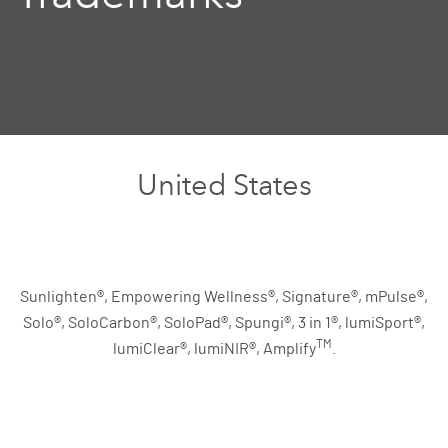
United States
Sunlighten®, Empowering Wellness®, Signature®, mPulse®,
Solo®, SoloCarbon®, SoloPad®, Spungi®, 3 in 1®, lumiSport®,
TM
lumiClear®, lumiNIR®, Amplify
.