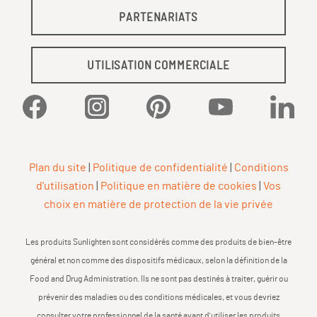
PARTENARIATS
UTILISATION COMMERCIALE
Facebook
Instagram
Pinterest
YouTube
Linked
Plan du site
|
Politique de confidentialité
|
Conditions
d'utilisation
|
Politique en matière de cookies
|
Vos
choix en matière de protection de la vie privée
Les produits Sunlighten sont considérés comme des produits de bien-être
général et non comme des dispositifs médicaux, selon la définition de la
Food and Drug Administration. Ils ne sont pas destinés à traiter, guérir ou
prévenir des maladies ou des conditions médicales, et vous devriez
consulter votre professionnel de la santé avant d'utiliser les produits