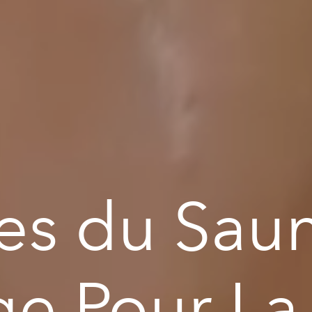
es du Sau
ge Pour La