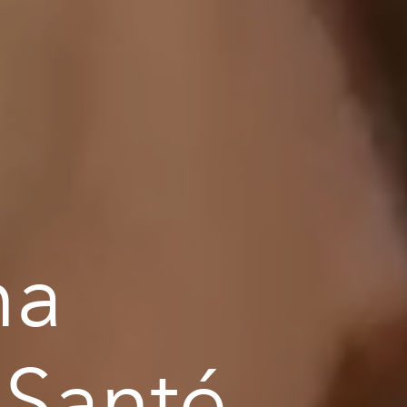
na
 Santé