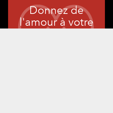
Donnez de
l'amour à votre
cœur.
Vous voulez prendre soin de votre cœur.
Une bonne circulation sanguine est
essentielle pour votre santé globale.
Nous comprenons à quel point il peut
être difficile d'apporter les changements
de mode de vie nécessaires pour lutter
contre la génétique. Ou simplement de
rester sur la bonne voie avec tout ce que
vous devez faire pour garder votre cœur