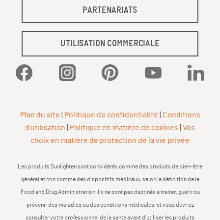
PARTENARIATS
UTILISATION COMMERCIALE
Facebook
Instagram
Pinterest
YouTube
Linked
Plan du site
|
Politique de confidentialité
|
Conditions
d'utilisation
|
Politique en matière de cookies
|
Vos
choix en matière de protection de la vie privée
Les produits Sunlighten sont considérés comme des produits de bien-être
général et non comme des dispositifs médicaux, selon la définition de la
Food and Drug Administration. Ils ne sont pas destinés à traiter, guérir ou
prévenir des maladies ou des conditions médicales, et vous devriez
consulter votre professionnel de la santé avant d'utiliser les produits