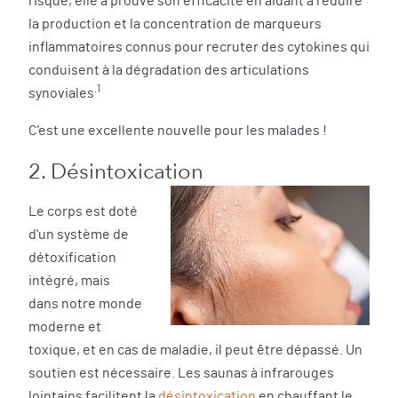
risque, elle a prouvé son efficacité en aidant à réduire
la production et la concentration de marqueurs
inflammatoires connus pour recruter des cytokines qui
conduisent à la dégradation des articulations
.1
synoviales
C'est une excellente nouvelle pour les malades !
2. Désintoxication
Le corps est doté
d'un système de
détoxification
intégré, mais
dans notre monde
moderne et
toxique, et en cas de maladie, il peut être dépassé. Un
soutien est nécessaire. Les saunas à infrarouges
lointains facilitent la
désintoxication
en chauffant le