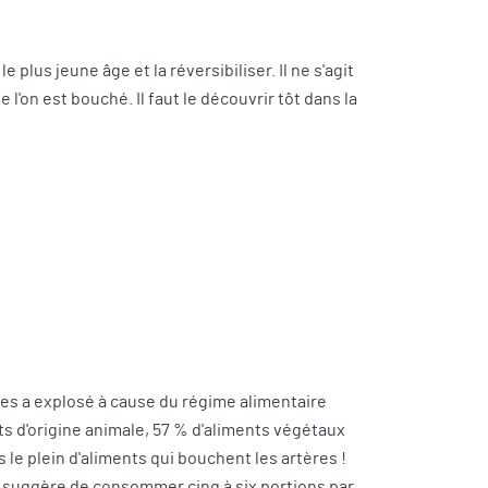
 plus jeune âge et la réversibiliser. Il ne s'agit
 l'on est bouché. Il faut le découvrir tôt dans la
ues a explosé à cause du régime alimentaire
ts d'origine animale, 57 % d'aliments végétaux
le plein d'aliments qui bouchent les artères !
hn suggère de consommer cinq à six portions par