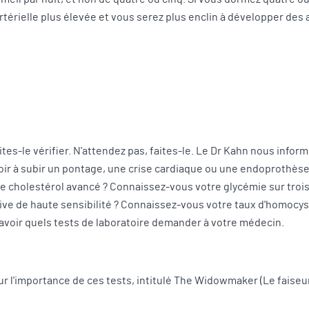
térielle plus élevée et vous serez plus enclin à développer des a
ites-le vérifier. N'attendez pas, faites-le. Le Dr Kahn nous info
voir à subir un pontage, une crise cardiaque ou une endoproth
 de cholestérol avancé ? Connaissez-vous votre glycémie sur tro
ive de haute sensibilité ? Connaissez-vous votre taux d'homocyst
savoir quels tests de laboratoire demander à votre médecin.
r l'importance de ces tests, intitulé The Widowmaker (Le faiseu