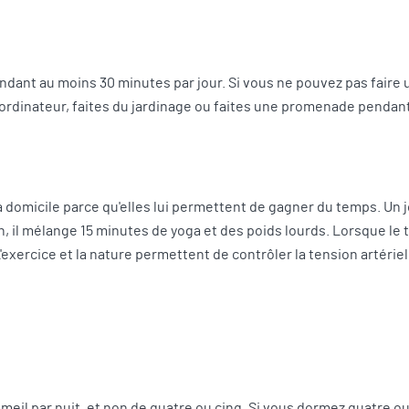
ndant au moins 30 minutes par jour. Si vous ne pouvez pas faire 
'ordinateur, faites du jardinage ou faites une promenade pendant
domicile parce qu'elles lui permettent de gagner du temps. Un jou
, il mélange 15 minutes de yoga et des poids lourds. Lorsque le t
exercice et la nature permettent de contrôler la tension artérielle
il par nuit, et non de quatre ou cinq. Si vous dormez quatre ou ci