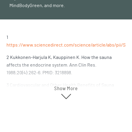
MindBodyGreen, and more.
1
https://www.sciencedirect.com/science/article/abs/pii/S2
2 Kukkonen-Harjula K, Kauppinen K. How the sauna
affects the endocrine system. Ann Clin Res.
1988;20(4):262-6. PMID: 3218898.
3 Cardiovascular and Other Health Benefits of Sauna
Show More
Bathing: A Review of the Evidence Laukkanen, Jari A. et
al., Mayo Clinic Proceedings, Volume 93, Issue 8, 1111 – 1121
4 Tei C, Horikiri Y, Park JC, Jeong JW, Chang KS, Toyama Y,
Tanaka N. Acute hemodynamic improvement by thermal
vasodilation in congestive heart failure. Circulation. 1995