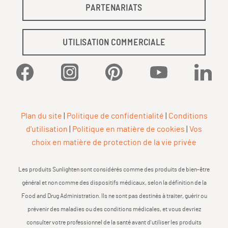
PARTENARIATS
UTILISATION COMMERCIALE
Facebook
Instagram
Pinterest
YouTube
Linked
Plan du site
|
Politique de confidentialité
|
Conditions
d'utilisation
|
Politique en matière de cookies
|
Vos
choix en matière de protection de la vie privée
Les produits Sunlighten sont considérés comme des produits de bien-être
général et non comme des dispositifs médicaux, selon la définition de la
Food and Drug Administration. Ils ne sont pas destinés à traiter, guérir ou
prévenir des maladies ou des conditions médicales, et vous devriez
consulter votre professionnel de la santé avant d'utiliser les produits