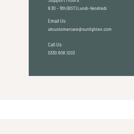
Support Hours:
9:30 – 18h (BST) Lundi-Vendredi
Email Us:
ukcustomercare@sunlighten.com
Call Us:
0330.808.1203