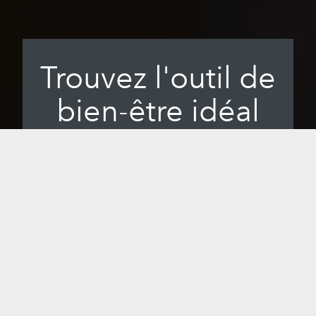
Trouvez l'outil de
bien-être idéal
pour vous.
Lorsque vous intégrez l'infrarouge
curatif de Sunlighten dans votre routine
de bien-être, vous bénéficiez des
avantages du spectre complet
d'infrarouges le plus efficace et de la
plus haute qualité disponible. Des
saunas domestiques et portables aux